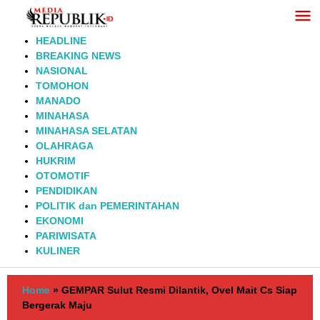
Lewati
ke
konten
HEADLINE
BREAKING NEWS
NASIONAL
TOMOHON
MANADO
MINAHASA
MINAHASA SELATAN
OLAHRAGA
HUKRIM
OTOMOTIF
PENDIDIKAN
POLITIK dan PEMERINTAHAN
EKONOMI
PARIWISATA
KULINER
Home
»
GEMPAR Sulut Resmi Dilantik, Ovel Mait Cs Siap
Bergerak Maju