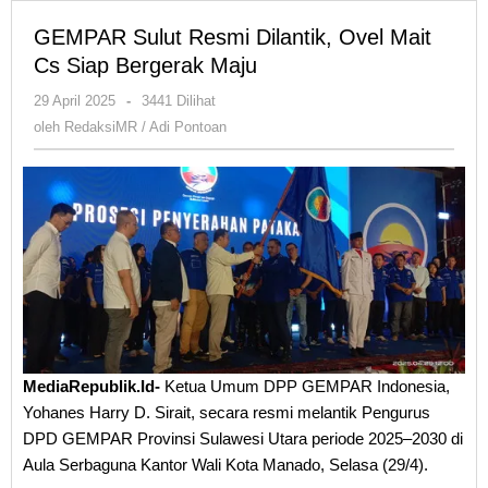
GEMPAR Sulut Resmi Dilantik, Ovel Mait
Cs Siap Bergerak Maju
oleh
29 April 2025
-
3441 Dilihat
RedaksiMR
oleh
RedaksiMR / Adi Pontoan
/
Adi
Pontoan
MediaRepublik.Id-
Ketua Umum DPP GEMPAR Indonesia,
Yohanes Harry D. Sirait, secara resmi melantik Pengurus
DPD GEMPAR Provinsi Sulawesi Utara periode 2025–2030 di
Aula Serbaguna Kantor Wali Kota Manado, Selasa (29/4).