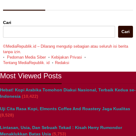
Berita Pilihan
Cari
Cari
©MediaRepublik.id – Dilarang mengutip sebagian atau seluruh isi berita
tanpa izin.
Pedoman Media Siber
Kebijakan Privasi
Tentang MediaRepublik. id
Redaksi
Most Viewed Posts
Hebat! Kopi Arabika Tomohon Diakui Nasional, Terbaik Kedua se-
Indonesia
(10,422)
Uji Cita Rasa Kopi, Elmonts Coffee And Roastery Jaga Kualitas
(8,528)
Lintasan, Usia, Dan Sebuah Tekad : Kisah Herry Rumondor
Menaklukkan Batas Usia
(5,753)