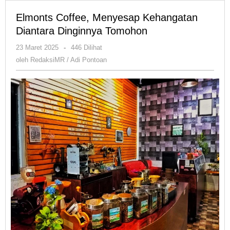
Elmonts Coffee, Menyesap Kehangatan
Diantara Dinginnya Tomohon
oleh
23 Maret 2025
-
446 Dilihat
RedaksiMR
oleh
RedaksiMR / Adi Pontoan
/
Adi
Pontoan