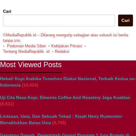
Cari
Cari
©MediaRepublik.id – Dilarang mengutip sebagian atau seluruh isi berita
tanpa izin.
Pedoman Media Siber
Kebijakan Privasi
Tentang MediaRepublik. id
Redaksi
Most Viewed Posts
Hebat! Kopi Arabika Tomohon Diakui Nasional, Terbaik Kedua se-
Indonesia
(10,424)
Uji Cita Rasa Kopi, Elmonts Coffee And Roastery Jaga Kualitas
(8,531)
Lintasan, Usia, Dan Sebuah Tekad : Kisah Herry Rumondor
Menaklukkan Batas Usia
(5,755)
Gandeng Daerah, Pemerintah Genjot Program 3 Juta Rumah di