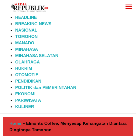
Lewati
ke
konten
HEADLINE
BREAKING NEWS
NASIONAL
TOMOHON
MANADO
MINAHASA
MINAHASA SELATAN
OLAHRAGA
HUKRIM
OTOMOTIF
PENDIDIKAN
POLITIK dan PEMERINTAHAN
EKONOMI
PARIWISATA
KULINER
Home
»
Elmonts Coffee, Menyesap Kehangatan Diantara
Dinginnya Tomohon