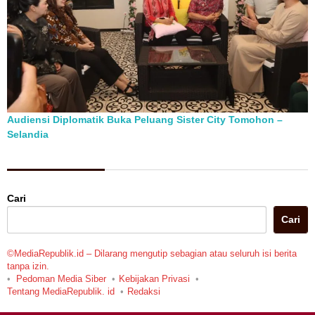
Audiensi Diplomatik Buka Peluang Sister City Tomohon –
Selandia
Berita Pilihan
Cari
Cari
©MediaRepublik.id – Dilarang mengutip sebagian atau seluruh isi berita
tanpa izin.
Pedoman Media Siber
Kebijakan Privasi
Tentang MediaRepublik. id
Redaksi