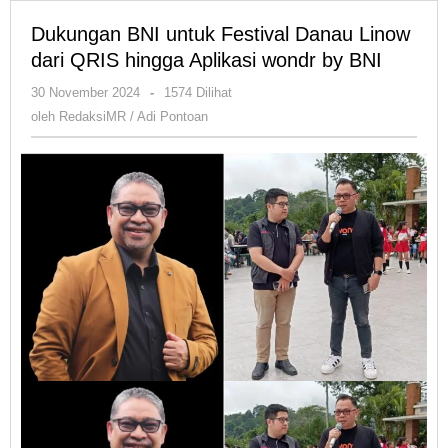
Dukungan BNI untuk Festival Danau Linow
dari QRIS hingga Aplikasi wondr by BNI
oleh
30 November 2024
-
1574 Dilihat
RedaksiMR
oleh
RedaksiMR / Adi Pontoan
/
Adi
Pontoan