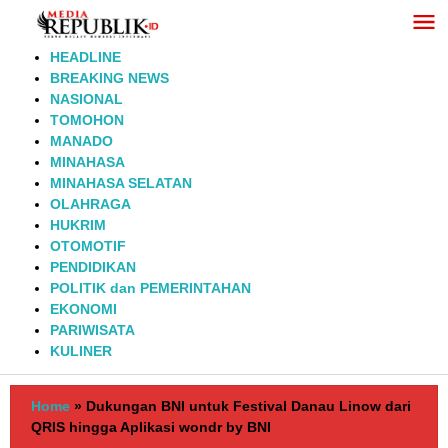
Lewati
ke
konten
HEADLINE
BREAKING NEWS
NASIONAL
TOMOHON
MANADO
MINAHASA
MINAHASA SELATAN
OLAHRAGA
HUKRIM
OTOMOTIF
PENDIDIKAN
POLITIK dan PEMERINTAHAN
EKONOMI
PARIWISATA
KULINER
Home
»
Dukungan BNI untuk Festival Danau Linow dari
QRIS hingga Aplikasi wondr by BNI