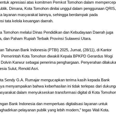
i bentuk apresiasi atas komitmen Pemkot Tomohon dalam mempercep
publik. Dimana, Kota Tomohon dinilai unggul dalam penggunaan QRIS,
serta layanan masyarakat lainnya, sehingga berdampak pada
nsi tata kelola keuangan daerah.
ta Tomohon melalui Dinas Pendidikan dan Kebudayaan Daerah juga
, dan Paham Rupiah Terbaik Provinsi Sulawesi Utara.
n Tahunan Bank Indonesia (PTBI) 2025, Jumat, (28/11), di Kantor
a. Pemerintah Kota Tomohon diwakili Kepala BPKPD Gerardus Mogi
 Dolvin Karwur sebagai penerima penghargaan. Penyerahan dilakuk
sia Sulut, Renold Asri.
Kota Sendy G.A. Rumajar mengucapkan terima kasih kepada Bank
ya menyampaikan bahwa keberhasilan ini tidak terlepas dari dukung
asyarakat dalam menyukseskan transformasi digital di Kota Tomohon
ngan Bank Indonesia dan memperluas digitalisasi layanan untuk
adirkan pelayanan publik yang lebih modern,” tegas Wali Kota.