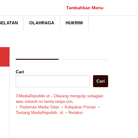
Tambahkan Menu
SELATAN
OLAHRAGA
HUKRIM
Berita Pilihan
Cari
Cari
©MediaRepublik.id – Dilarang mengutip sebagian
atau seluruh isi berita tanpa izin.
Pedoman Media Siber
Kebijakan Privasi
Tentang MediaRepublik. id
Redaksi