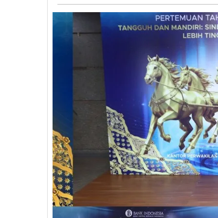
/
Adi
Pontoan