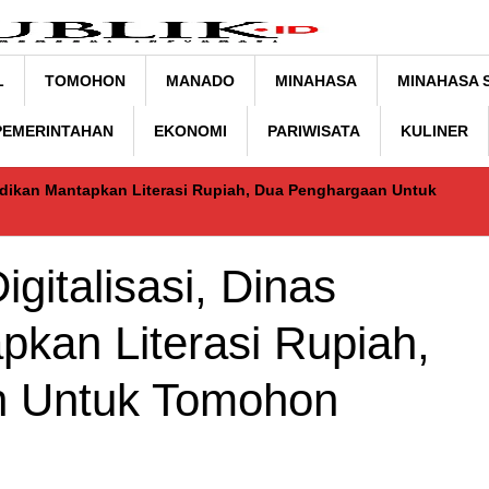
L
TOMOHON
MANADO
MINAHASA
MINAHASA 
 PEMERINTAHAN
EKONOMI
PARIWISATA
KULINER
didikan Mantapkan Literasi Rupiah, Dua Penghargaan Untuk
italisasi, Dinas
pkan Literasi Rupiah,
n Untuk Tomohon