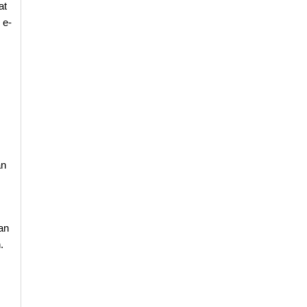
at
 e-
an
an
.