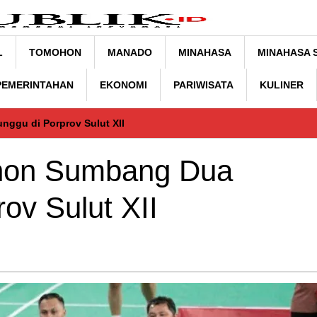
L
TOMOHON
MANADO
MINAHASA
MINAHASA 
 PEMERINTAHAN
EKONOMI
PARIWISATA
KULINER
ggu di Porprov Sulut XII
hon Sumbang Dua
ov Sulut XII