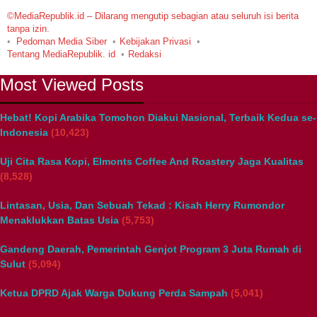
©MediaRepublik.id – Dilarang mengutip sebagian atau seluruh isi berita
tanpa izin.
Pedoman Media Siber
Kebijakan Privasi
Tentang MediaRepublik. id
Redaksi
Most Viewed Posts
Hebat! Kopi Arabika Tomohon Diakui Nasional, Terbaik Kedua se-
Indonesia
(10,423)
Uji Cita Rasa Kopi, Elmonts Coffee And Roastery Jaga Kualitas
(8,528)
Lintasan, Usia, Dan Sebuah Tekad : Kisah Herry Rumondor
Menaklukkan Batas Usia
(5,753)
Gandeng Daerah, Pemerintah Genjot Program 3 Juta Rumah di
Sulut
(5,094)
Ketua DPRD Ajak Warga Dukung Perda Sampah
(5,041)