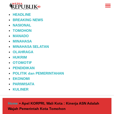
Lewati
ke
konten
HEADLINE
BREAKING NEWS
NASIONAL
TOMOHON
MANADO
MINAHASA
MINAHASA SELATAN
OLAHRAGA
HUKRIM
OTOMOTIF
PENDIDIKAN
POLITIK dan PEMERINTAHAN
EKONOMI
PARIWISATA
KULINER
Home
»
Apel KORPRI, Wali Kota : Kinerja ASN Adalah
Wajah Pemerintah Kota Tomohon