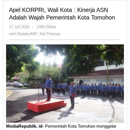
Apel KORPRI, Wali Kota : Kinerja ASN
Adalah Wajah Pemerintah Kota Tomohon
oleh
17 Juli 2025
-
1368 Dilihat
RedaksiMR
oleh
RedaksiMR / Adi Pontoan
/
Adi
Pontoan
MediaRepublik. id-
Pemerintah Kota Tomohon menggelar