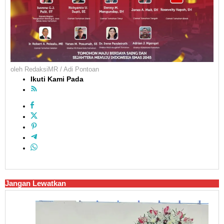
oleh
RedaksiMR / Adi Pontoan
Ikuti Kami Pada
Jangan Lewatkan