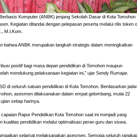
Berbasis Komputer (ANBK) jenjang Sekolah Dasar di Kota Tomohon
en. Kegiatan ditandai dengan pelepasan peserta melalui rilis token o
., M.I.Kom.
n bahwa ANBK merupakan langkah strategis dalam meningkatkan
ibusi positif bagi masa depan pendidikan di Tomohon maupun
telah mendukung pelaksanaan kegiatan ini,” ujar Sendy Rumajar.
 SD di seluruh satuan pendidikan di Kota Tomohon. Berdasarkan jadw
mohon, asesmen dilaksanakan dalam empat gelombang, mulai 22
jian setiap harinya.
apaian Rapor Pendidikan Kota Tomohon saat ini menjadi yang
n kualitas pendidikan melalui optimalisasi peran guru dan siswa.
ampaikan selamat melaksanakan asesmen. Semoga seluruh rangkai