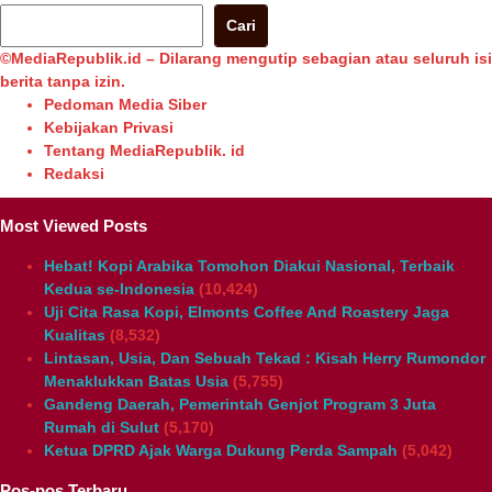
Cari
©MediaRepublik.id – Dilarang mengutip sebagian atau seluruh isi
berita tanpa izin.
Pedoman Media Siber
Kebijakan Privasi
Tentang MediaRepublik. id
Redaksi
Most Viewed Posts
Hebat! Kopi Arabika Tomohon Diakui Nasional, Terbaik
Kedua se-Indonesia
(10,424)
Uji Cita Rasa Kopi, Elmonts Coffee And Roastery Jaga
Kualitas
(8,532)
Lintasan, Usia, Dan Sebuah Tekad : Kisah Herry Rumondor
Menaklukkan Batas Usia
(5,755)
Gandeng Daerah, Pemerintah Genjot Program 3 Juta
Rumah di Sulut
(5,170)
Ketua DPRD Ajak Warga Dukung Perda Sampah
(5,042)
Pos-pos Terbaru