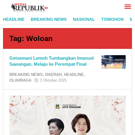
Lewati
ke
konten
HEADLINE
BREAKING NEWS
NASIONAL
TOMOHON
M
Tag:
Woloan
Getsemani Lemoh Tumbangkan Imanuel
Sawangan, Melaju ke Perempat Final
BREAKING NEWS
,
DAERAH
,
HEADLINE
,
oleh
OLAHRAGA
3 Oktober 2025
RedaksiMR
/
Adi
Pontoan