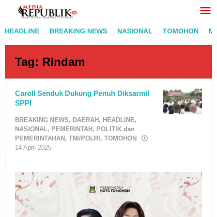
Lewati
ke
konten
HEADLINE
BREAKING NEWS
NASIONAL
TOMOHON
M
Tag:
Rindam
Caroll Senduk Dukung Penuh Diksarmil
SPPI
BREAKING NEWS
,
DAERAH
,
HEADLINE
,
NASIONAL
,
PEMERINTAH
,
POLITIK dan
PEMERINTAHAN
,
TNI/POLRI
,
TOMOHON
oleh
14 April 2025
RedaksiMR
/
Adi
Pontoan