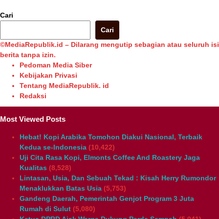
Cari
Cari
©MediaRepublik.id – Dilarang mengutip sebagian atau seluruh isi
berita tanpa izin.
Pedoman Media Siber
Kebijakan Privasi
Tentang MediaRepublik. id
Redaksi
Most Viewed Posts
Hebat! Kopi Arabika Tomohon Diakui Nasional, Terbaik
Kedua se-Indonesia
(10,422)
Uji Cita Rasa Kopi, Elmonts Coffee And Roastery Jaga
Kualitas
(8,528)
Lintasan, Usia, Dan Sebuah Tekad : Kisah Herry Rumondor
Menaklukkan Batas Usia
(5,753)
Gandeng Daerah, Pemerintah Genjot Program 3 Juta
Rumah di Sulut
(5,080)