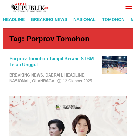
Lewati
ke
konten
HEADLINE
BREAKING NEWS
NASIONAL
TOMOHON
M
Tag:
Porprov Tomohon
Porprov Tomohon Tampil Berani, STBM
Tetap Unggul
BREAKING NEWS
,
DAERAH
,
HEADLINE
,
oleh
NASIONAL
,
OLAHRAGA
12 Oktober 2025
RedaksiMR
/
Adi
Pontoan