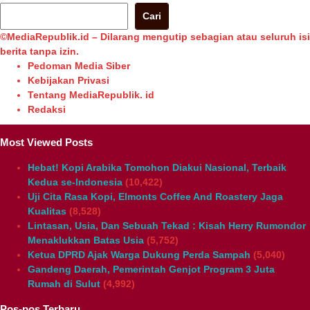
Cari
©MediaRepublik.id – Dilarang mengutip sebagian atau seluruh isi
berita tanpa izin.
Pedoman Media Siber
Kebijakan Privasi
Tentang MediaRepublik. id
Redaksi
Most Viewed Posts
Hebat! Kopi Arabika Tomohon Diakui Nasional, Terbaik
Kedua se-Indonesia
(10,422)
Uji Cita Rasa Kopi, Elmonts Coffee And Roastery Jaga
Kualitas
(8,528)
Lintasan, Usia, Dan Sebuah Tekad : Kisah Herry Rumondor
Menaklukkan Batas Usia
(5,752)
Ketua DPRD Ajak Warga Dukung Perda Sampah
(5,040)
Gandeng Daerah, Pemerintah Genjot Program 3 Juta
Rumah di Sulut
(4,992)
Pos-pos Terbaru