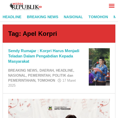
Lewati
ke
konten
HEADLINE
BREAKING NEWS
NASIONAL
TOMOHON
M
Tag:
Apel Korpri
Sendy Rumajar : Korpri Harus Menjadi
Teladan Dalam Pengabdian Kepada
Masyarakat
BREAKING NEWS
,
DAERAH
,
HEADLINE
,
NASIONAL
,
PEMERINTAH
,
POLITIK dan
PEMERINTAHAN
,
TOMOHON
17 Maret
oleh
2025
RedaksiMR
/
Adi
Pontoan