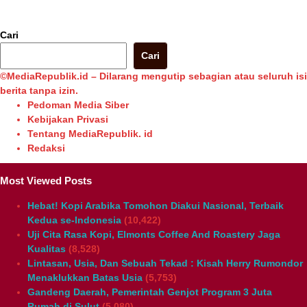
Berita Pilihan
Cari
Cari
©MediaRepublik.id – Dilarang mengutip sebagian atau seluruh isi
berita tanpa izin.
Pedoman Media Siber
Kebijakan Privasi
Tentang MediaRepublik. id
Redaksi
Most Viewed Posts
Hebat! Kopi Arabika Tomohon Diakui Nasional, Terbaik
Kedua se-Indonesia
(10,422)
Uji Cita Rasa Kopi, Elmonts Coffee And Roastery Jaga
Kualitas
(8,528)
Lintasan, Usia, Dan Sebuah Tekad : Kisah Herry Rumondor
Menaklukkan Batas Usia
(5,753)
Gandeng Daerah, Pemerintah Genjot Program 3 Juta
Rumah di Sulut
(5,080)